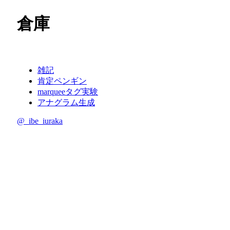
倉庫
我々はどこから来たのか 我々は何者か 我々はどこへ行く
雑記
肯定ペンギン
marqueeタグ実験
アナグラム生成
@_ibe_iuraka